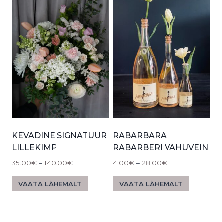
KEVADINE SIGNATUUR
RABARBARA
LILLEKIMP
RABARBERI VAHUVEIN
35.00
€
–
140.00
€
4.00
€
–
28.00
€
VAATA LÄHEMALT
VAATA LÄHEMALT