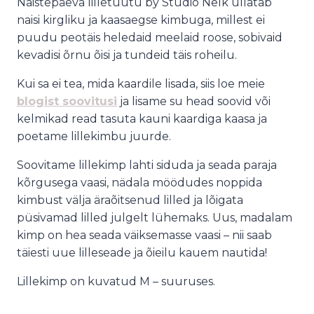
Naistepäeva lilletuutu by Studio Nelk üllatab
naisi kirgliku ja kaasaegse kimbuga, millest ei
puudu peotäis heledaid meelaid roose, sobivaid
kevadisi õrnu õisi ja tundeid täis roheilu.
Kui sa ei tea, mida kaardile lisada, siis loe meie
blogist soovitusi
ja lisame su head soovid või
kelmikad read tasuta kauni kaardiga kaasa ja
poetame lillekimbu juurde.
Soovitame lillekimp lahti siduda ja seada paraja
kõrgusega vaasi, nädala möödudes noppida
kimbust välja äraõitsenud lilled ja lõigata
püsivamad lilled julgelt lühemaks. Uus, madalam
kimp on hea seada väiksemasse vaasi – nii saab
täiesti uue lilleseade ja õieilu kauem nautida!
Lillekimp on kuvatud M – suuruses.