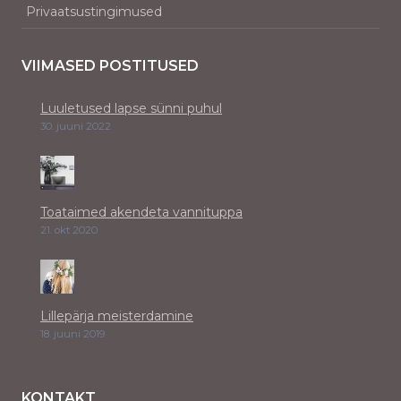
Privaatsustingimused
VIIMASED POSTITUSED
Luuletused lapse sünni puhul
30. juuni 2022
Toataimed akendeta vannituppa
21. okt 2020
Lillepärja meisterdamine
18. juuni 2019
KONTAKT