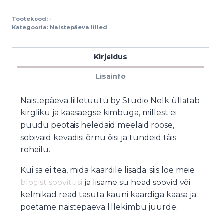
Tootekood:
-
Kategooria:
Naistepäeva lilled
Kirjeldus
Lisainfo
Naistepäeva lilletuutu by Studio Nelk üllatab
kirgliku ja kaasaegse kimbuga, millest ei
puudu peotäis heledaid meelaid roose,
sobivaid kevadisi õrnu õisi ja tundeid täis
roheilu.
Kui sa ei tea, mida kaardile lisada, siis loe meie
blogist soovitusi
ja lisame su head soovid või
kelmikad read tasuta kauni kaardiga kaasa ja
poetame naistepäeva lillekimbu juurde.