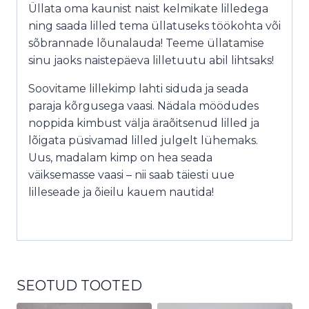
Üllata oma kaunist naist kelmikate lilledega
ning saada lilled tema üllatuseks töökohta või
sõbrannade lõunalauda! Teeme üllatamise
sinu jaoks naistepäeva lilletuutu abil lihtsaks!
Soovitame lillekimp lahti siduda ja seada
paraja kõrgusega vaasi. Nädala möödudes
noppida kimbust välja äraõitsenud lilled ja
lõigata püsivamad lilled julgelt lühemaks.
Uus, madalam kimp on hea seada
väiksemasse vaasi – nii saab täiesti uue
lilleseade ja õieilu kauem nautida!
SEOTUD TOOTED