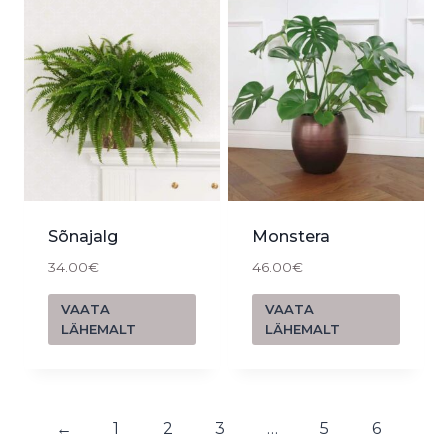
Sõnajalg
Monstera
34.00
€
46.00
€
VAATA
VAATA
LÄHEMALT
LÄHEMALT
←
1
2
3
…
5
6