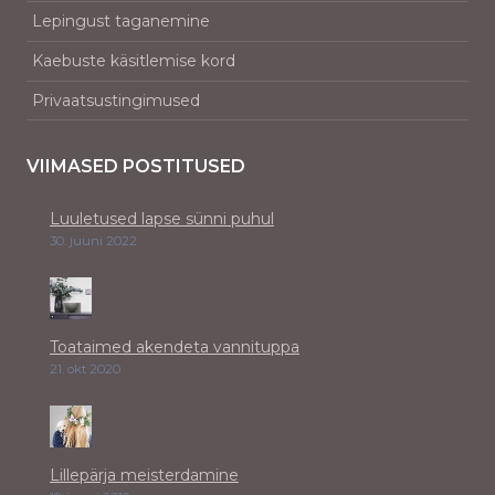
Lepingust taganemine
Kaebuste käsitlemise kord
Privaatsustingimused
VIIMASED POSTITUSED
Luuletused lapse sünni puhul
30. juuni 2022
Toataimed akendeta vannituppa
21. okt 2020
Lillepärja meisterdamine