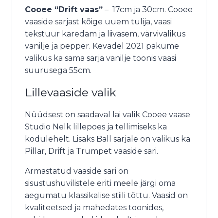
Cooee “Drift vaas”
– 17cm ja 30cm. Cooee
vaaside sarjast kõige uuem tulija, vaasi
tekstuur karedam ja liivasem, värvivalikus
vanilje ja pepper. Kevadel 2021 pakume
valikus ka sama sarja vanilje toonis vaasi
suurusega 55cm.
Lillevaaside valik
Nüüdsest on saadaval lai valik Cooee vaase
Studio Nelk lillepoes ja tellimiseks ka
kodulehelt. Lisaks Ball sarjale on valikus ka
Pillar, Drift ja Trumpet vaaside sari.
Armastatud vaaside sari on
sisustushuvilistele eriti meele järgi oma
aegumatu klassikalise stiili tõttu. Vaasid on
kvaliteetsed ja mahedates toonides,