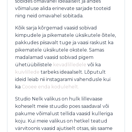
sobides omavahel ideaalselt ja andes
võimaluse alida erinevate sarjade tooteid
ning neid omavahel sobitada.
Kõik sarja kõrgemad vaasid sobivad
kimpudele ja pikematele üksikutele õitele,
pakkudes piisavalt tuge ja vaasi raskust ka
pikematele üksikutele okstele. Samas
madalamad vaasid sobivad pigem
ühetüübilistele
kevadlilledele
või ka
kuivlillede
tarbeks ideaalselt. Lõputult
ideid leiab nii instagarami vahendusle kui
ka
Cooee enda kodulehelt.
Studio Nelk valikus on hulk lillevaase
koheselt meie stuudio poes saadaval või
pakume võimalust tellida vaasid kulleriga
koju. Kui meie valikus on hetkel teatud
värvitoonis vaasid ajutiselt otsas, siis saame