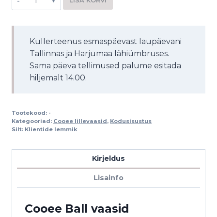
LISA KORVI
Alternative:
Kullerteenus esmaspäevast laupäevani
Tallinnas ja Harjumaa lähiümbruses.
Sama päeva tellimused palume esitada
hiljemalt 14.00.
Tootekood:
-
Kategooriad:
Cooee lillevaasid
,
Kodusisustus
Silt:
Klientide lemmik
Kirjeldus
Lisainfo
Cooee
Ball vaasid