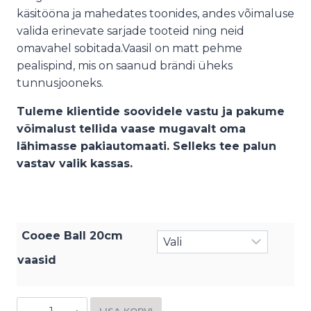
käsitööna ja mahedates toonides, andes võimaluse
valida erinevate sarjade tooteid ning neid
omavahel sobitada.Vaasil on matt pehme
pealispind, mis on saanud brändi üheks
tunnusjooneks.
Tuleme klientide soovidele vastu ja pakume
võimalust tellida vaase mugavalt oma
lähimasse pakiautomaati. Selleks tee palun
vastav valik kassas.
Cooee Ball 20cm
vaasid