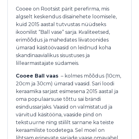
Cooee on Rootsist pärit perefirma, mis
algselt keskendus disainehete loomisele,
kuid 2015 aastal tutvustas nüüdseks
ikoonilist “Ball vase” sarja. Kvaliteetsed,
erimõõdus ja mahedates liivatoonides
ümarad käsitöövaasid on leidnud koha
skandinaavialikus sisustuses ja
lillearmastajate südameis.
Cooee Ball vaas
– kolmes mõõdus (10cm,
20cm ja 30cm) ümarad vaasid. Sari loodi
keraamika sarjast esimesena 2015 aastal ja
oma populaarsuse tõttu sai brändi
esindussarjaks. Vaasid on valmistatud ja
värvitud käsitööna, vaaside pind on
tekstuurne ning stiililt sarnane ka teiste
keraamiliste toodetega. Sel moel on
lihtsam erinevate sarjade vaase omavahel