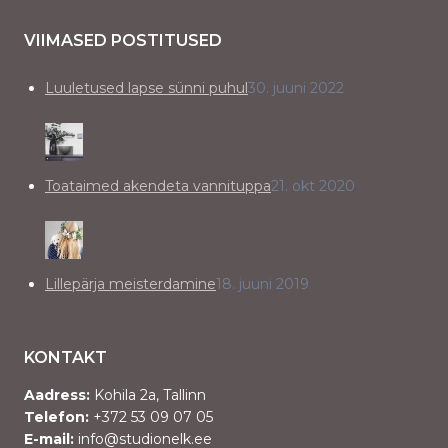
VIIMASED POSTITUSED
Luuletused lapse sünni puhul
30. juuni 2022
Toataimed akendeta vannituppa
21. okt 2020
Lillepärja meisterdamine
18. juuni 2019
KONTAKT
Aadress:
Kohila 2a, Tallinn
Telefon:
+372 53 09 07 05
E-mail:
info@studionelk.ee