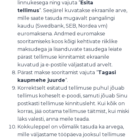
linnukesega ning vajuta “
Esita
tellimus
“. Seejärel kuvatakse ekraanile arve,
mille saate tasuda mugavalt pangalingi
kaudu (Swedbank, SEB, Nordea vm)
euromaksena. Andmed euromakse
sooritamiseks koos kõigi kehtivate riiklike
maksudega ja lisanduvate tasudega leiate
pärast tellimuse kinnitamist ekraanile
kuvatud ja e-postile väljastatud arvelt.
Pärast makse sooritamist vajuta “
Tagasi
kaupmehe juurde
“.
Korrektselt esitatud tellimuse puhul jõuab
tellimus koheselt e-poodi, samuti jõuab Sinu
postkasti tellimuse kinnitusleht. Kui kõik on
korras, jää ootama tellimuse täitmist, kui miski
läks valesti, anna meile teada.
Kokkuleppel on võimalik tasuda ka arvega,
mille väljastame tööpäeva jooksul tellimuse