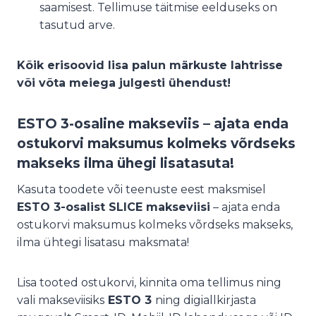
saamisest. Tellimuse täitmise eelduseks on
tasutud arve.
Kõik erisoovid lisa palun märkuste lahtrisse
või võta meiega julgesti ühendust!
ESTO 3-osaline makseviis – ajata enda
ostukorvi maksumus kolmeks võrdseks
makseks ilma ühegi lisatasuta!
Kasuta toodete või teenuste eest maksmisel
ESTO 3-osalist SLICE makseviisi
– ajata enda
ostukorvi maksumus kolmeks võrdseks makseks,
ilma ühtegi lisatasu maksmata!
Lisa tooted ostukorvi, kinnita oma tellimus ning
vali makseviisiks
ESTO 3
ning digiallkirjasta