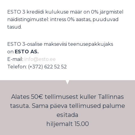
ESTO 3 krediidi kulukuse määr on 0% järgmistel
näidistingimustel: intress 0% aastas, puuduvad
tasud.
ESTO 3-osalise makseviisi teenusepakkujaks
on
ESTO AS.
E-mail:
info@esto.ee
Telefon: (+372) 622 52 52
Alates 50€ tellimusest kuller Tallinnas
tasuta. Sama päeva tellimused palume
esitada
hiljemalt 15.00