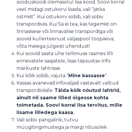
sooduskoodi olemasolul lisa kood. Soovi korral
veel midagi ostukorvi lisada, vali “jätka
ostmist”. Kui ostukorv sobib, vali sobiv
transpordiviis. Kui Sa ei tea, kas tegemist on
linnasisese või linnavälise transpordiga või
soovid kullerteenust väljaspool tööpäeva,
võta meiega julgesti ühendust!
Kui soovid saata ühe tellimuse raames lilli
erinevatele saajatele, lisas täpsustav info
märkuste lahtrisse.
Kui kõik sobib, vajuta “
Mine kassasse
“.
Kassas avanevad infoväljad vastavalt valitud
transpordiviisile.
Täida kõik nõutud lahtrid,
ainult nii saame lilled õigesse kohta
toimetada. Soovi korral lisa tervitus, mille
lisame lilledega kaasa.
Vali sobiv pangalink, tutvu
müügitingimustega ja märgi nõusolek