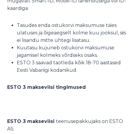
mugavalt Smart-ID, Mobiil-ID lahendusega või ID-
kaardiga.
Tasudes enda ostukorvi maksumuse täies
ulatuses ja õigeaegselt kolme kuu jooksul, siis
ei lisandu mitte ühtegi lisatasu.
Kuutasu kujuneb ostukorvi maksumuse
jagamisel kolmeks võrdseks osaks.
ESTO 3 saavad taotleda kõik 18-70 aastased
Eesti Vabariigi kodanikud.
ESTO 3 makseviisi tingimused
ESTO 3 makseviisi
teenusepakkujaks on ESTO
AS.