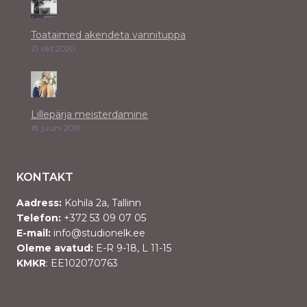
Toataimed akendeta vannituppa
21. okt 2020
Lillepärja meisterdamine
18. juuni 2019
KONTAKT
Aadress:
Kohila 2a, Tallinn
Telefon:
+372 53 09 07 05
E-mail:
info@studionelk.ee
Oleme avatud:
E-R 9-18, L 11-15
KMKR
: EE102070763