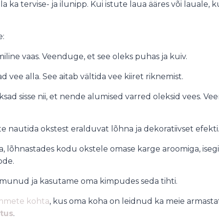
a ka tervise- ja ilunipp. Kui istute laua ääres või lauale,
e:
miline vaas. Veenduge, et see oleks puhas ja kuiv.
 vee alla. See aitab vältida vee kiiret riknemist.
sad sisse nii, et nende alumised varred oleksid vees. V
e nautida okstest eralduvat lõhna ja dekoratiivset efekti
lõhnastades kodu okstele omase karge aroomiga, isegi k
ode.
armunud ja kasutame oma kimpudes seda tihti.
ommete kohta
, kus oma koha on leidnud ka meie armasta
tus
.