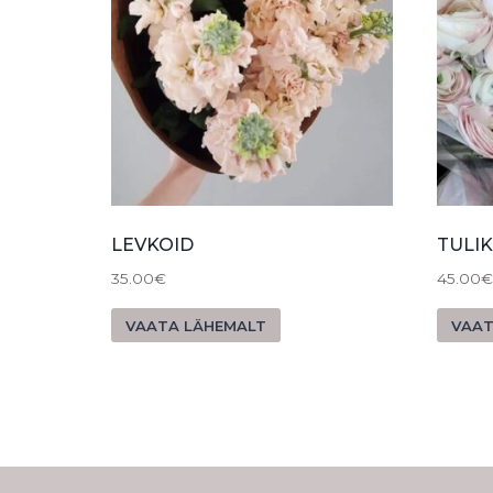
LEVKOID
TULI
35.00
€
45.00
€
VAATA LÄHEMALT
VAAT