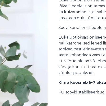
E
ukalüpt on aromaatne ta
lõikelilledele ja on samas
ka kuivatamiseks ja lisab
kasutada eukalüpti saun
Soovi korral on lilledele 
Eukalüptioksad on iseene
hallikasrohelised lehed l
sobivad hästi erinevate si
saate kohandada vaasis ol
kuivanud okkad või lehed,
värvi ja kontrasti, saate 
või okaspuuoksad.
Kimp koosneb 5-7 oksa
Kui soovid stabiliseeritud