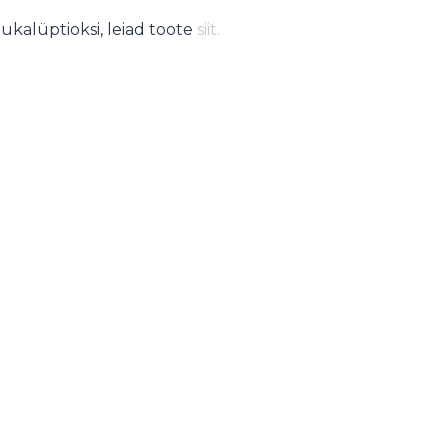
eukalüptioksi, leiad toote
siit.