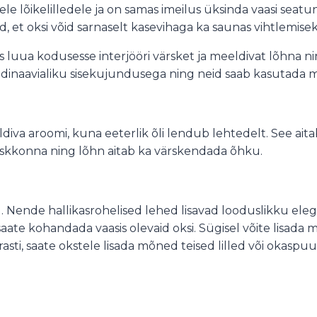
e lõikelilledele ja on samas imeilus üksinda vaasi seatuna
sid, et oksi võid sarnaselt kasevihaga ka saunas vihtlemis
 luua kodusesse interjööri värsket ja meeldivat lõhna ni
andinaavialiku sisekujundusega ning neid saab kasutada m
va aroomi, kuna eeterlik õli lendub lehtedelt. See aita
eskkonna ning lõhn aitab ka värskendada õhku.
. Nende hallikasrohelised lehed lisavad looduslikku elega
saate kohandada vaasis olevaid oksi. Sügisel võite lisada 
trasti, saate okstele lisada mõned teised lilled või okas