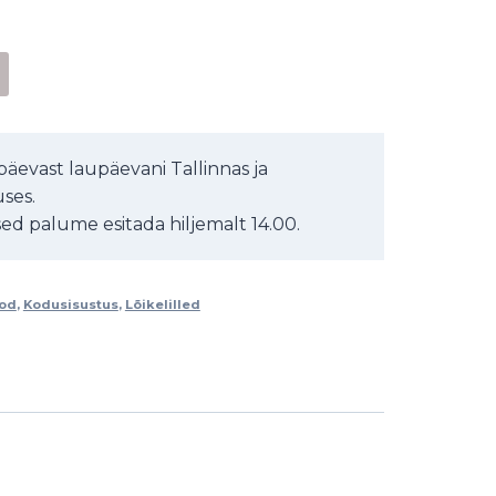
Alternative:
äevast laupäevani Tallinnas ja
ses.
d palume esitada hiljemalt 14.00.
od
,
Kodusisustus
,
Lõikelilled