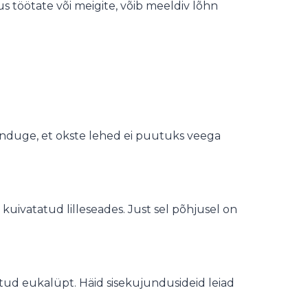
 kus töötate või meigite, võib meeldiv lõhn
eenduge, et okste lehed ei puutuks veega
.
uivatatud lilleseades. Just sel põhjusel on
tud eukalüpt. Häid sisekujundusideid leiad