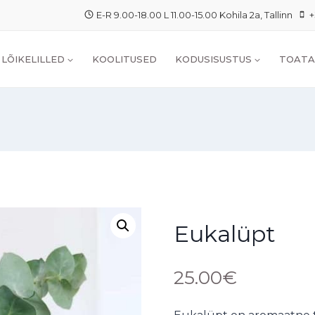
E-R 9.00-18.00 L 11.00-15.00 Kohila 2a, Tallinn
+
LÕIKELILLED
KOOLITUSED
KODUSISUSTUS
TOATA
Eukalüpt
25.00
€