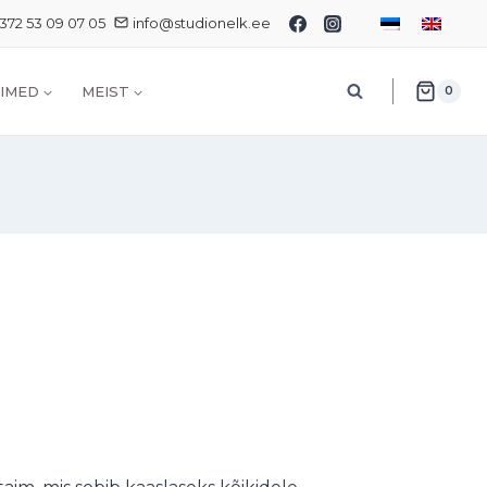
372 53 09 07 05
info@studionelk.ee
IMED
MEIST
0