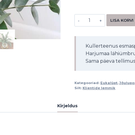
LISA KORVI
Kullerteenus esmasp
Harjumaa lähiümbru
Sama päeva tellimuse
Kategooriad:
Eukalüpt
,
Jõulupo
Silt:
Klientide lemmik
Kirjeldus