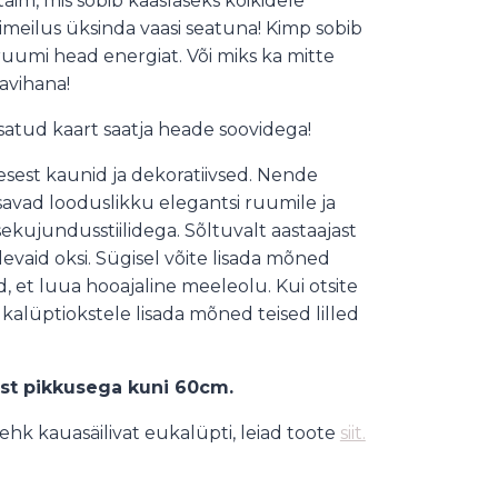
im, mis sobib kaaslaseks kõikidele
 imeilus üksinda vaasi seatuna!
Kimp sobib
 ruumi head energiat. Või miks ka mitte
avihana!
lisatud kaart saatja heade soovidega!
sest kaunid ja dekoratiivsed. Nende
isavad looduslikku elegantsi ruumile ja
sekujundusstiilidega. Sõltuvalt aastaajast
evaid oksi. Sügisel võite lisada mõned
 et luua hooajaline meeleolu. Kui otsite
eukalüptiokstele lisada mõned teised lilled
st pikkusega kuni 60cm.
 ehk kauasäilivat eukalüpti, leiad toote
siit.