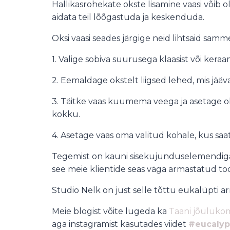
Hallikasrohekate okste lisamine vaasi võib oll
aidata teil lõõgastuda ja keskenduda.
Oksi vaasi seades järgige neid lihtsaid samm
1. Valige sobiva suurusega klaasist või keraa
2. Eemaldage okstelt liigsed lehed, mis jäävad
3. Täitke vaas kuumema veega ja asetage ok
kokku.
4. Asetage vaas oma valitud kohale, kus saat
Tegemist on kauni sisekujunduselemendiga, 
see meie klientide seas väga armastatud to
Studio Nelk on just selle tõttu eukalüpti 
Meie blogist võite lugeda ka
Taani jõuluk
aga instagramist kasutades viidet
#eucalyp