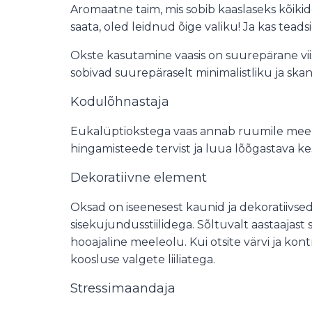
Aromaatne taim, mis sobib kaaslaseks kõikidel
saata, oled leidnud õige valiku! Ja kas tead
Okste kasutamine vaasis on suurepärane viis
sobivad suurepäraselt minimalistliku ja sk
Kodulõhnastaja
Eukalüptiokstega vaas annab ruumile meeldi
hingamisteede tervist ja luua lõõgastava k
Dekoratiivne element
Oksad on iseenesest kaunid ja dekoratiivsed
sisekujundusstiilidega. Sõltuvalt aastaajast 
hooajaline meeleolu. Kui otsite värvi ja kon
koosluse valgete liiliatega.
Stressimaandaja