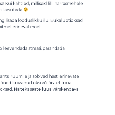
! Kui kahtled, milliseid lilli härrasmehele
eks kasutada
ng lisada looduslikku ilu. Eukalüptioksad
itmel erineval moel:
b leevendada stressi, parandada
ntsi ruumile ja sobivad hästi erinevate
mõned kuivanud oksi või õisi, et luua
puuoksad. Näiteks saate luua värskendava