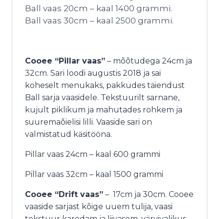
Ball vaas 20cm – kaal 1400 grammi.
Ball vaas 30cm – kaal 2500 grammi.
Cooee “Pillar vaas”
– mõõtudega 24cm ja
32cm. Sari loodi augustis 2018 ja sai
koheselt menukaks, pakkudes täiendust
Ball sarja vaasidele. Tekstuurilt sarnane,
kujult piklikum ja mahutades rohkem ja
suuremaõielisi lilli. Vaaside sari on
valmistatud käsitööna.
Pillar vaas 24cm – kaal 600 grammi
Pillar vaas 32cm – kaal 1500 grammi
Cooee “Drift vaas”
– 17cm ja 30cm. Cooee
vaaside sarjast kõige uuem tulija, vaasi
tekstuur karedam ja liivasem, värvivalikus