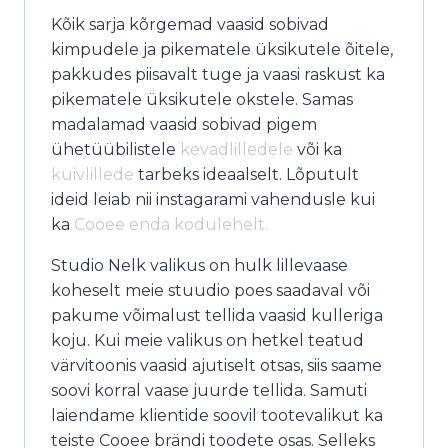
Kõik sarja kõrgemad vaasid sobivad
kimpudele ja pikematele üksikutele õitele,
pakkudes piisavalt tuge ja vaasi raskust ka
pikematele üksikutele okstele. Samas
madalamad vaasid sobivad pigem
ühetüübilistele
kevadlilledele
või ka
kuivlillede
tarbeks ideaalselt. Lõputult
ideid leiab nii instagarami vahendusle kui
ka
Cooee enda kodulehelt.
Studio Nelk valikus on hulk lillevaase
koheselt meie stuudio poes saadaval või
pakume võimalust tellida vaasid kulleriga
koju. Kui meie valikus on hetkel teatud
värvitoonis vaasid ajutiselt otsas, siis saame
soovi korral vaase juurde tellida. Samuti
laiendame klientide soovil tootevalikut ka
teiste Cooee brändi toodete osas. Selleks