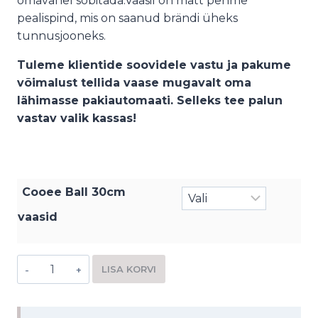
omavahel sobitada.Vaasil on matt pehme
pealispind, mis on saanud brändi üheks
tunnusjooneks.
Tuleme klientide soovidele vastu ja pakume
võimalust tellida vaase mugavalt oma
lähimasse pakiautomaati. Selleks tee palun
vastav valik kassas!
Cooee Ball 30cm
vaasid
LISA KORVI
Alternative: