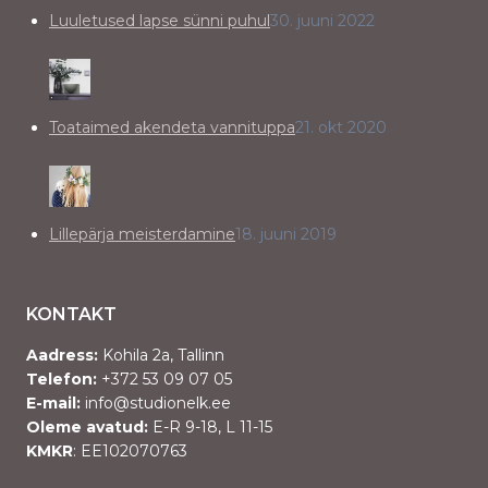
Luuletused lapse sünni puhul
30. juuni 2022
Toataimed akendeta vannituppa
21. okt 2020
Lillepärja meisterdamine
18. juuni 2019
KONTAKT
Aadress:
Kohila 2a, Tallinn
Telefon:
+372 53 09 07 05
E-mail:
info@studionelk.ee
Oleme avatud:
E-R 9-18, L 11-15
KMKR
: EE102070763