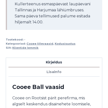
Kullerteenus esmaspäevast laupäevani
Tallinnas ja Harjumaa lähiümbruses.
Sama päeva tellimused palume esitada
hiljemalt 14.00.
Tootekood:
-
Kategooriad:
Cooee lillevaasid
,
Kodusisustus
Silt:
Klientide lemmik
Kirjeldus
Lisainfo
Cooee
Ball vaasid
Cooee on Rootsist pärit perefirma, mis
algselt keskendus disainehete loomisele,