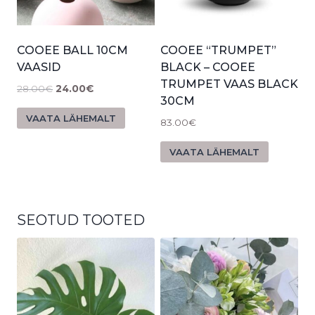
COOEE BALL 10CM
COOEE “TRUMPET”
VAASID
BLACK – COOEE
TRUMPET VAAS BLACK
28.00
€
24.00
€
30CM
VAATA LÄHEMALT
83.00
€
VAATA LÄHEMALT
SEOTUD TOOTED