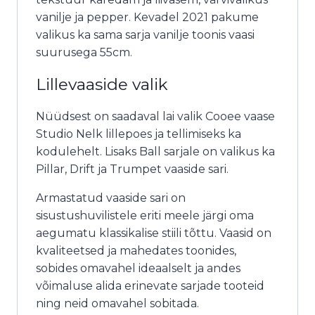
vanilje ja pepper. Kevadel 2021 pakume
valikus ka sama sarja vanilje toonis vaasi
suurusega 55cm.
Lillevaaside valik
Nüüdsest on saadaval lai valik Cooee vaase
Studio Nelk lillepoes ja tellimiseks ka
kodulehelt. Lisaks Ball sarjale on valikus ka
Pillar, Drift ja Trumpet vaaside sari.
Armastatud vaaside sari on
sisustushuvilistele eriti meele järgi oma
aegumatu klassikalise stiili tõttu. Vaasid on
kvaliteetsed ja mahedates toonides,
sobides omavahel ideaalselt ja andes
võimaluse alida erinevate sarjade tooteid
ning neid omavahel sobitada.