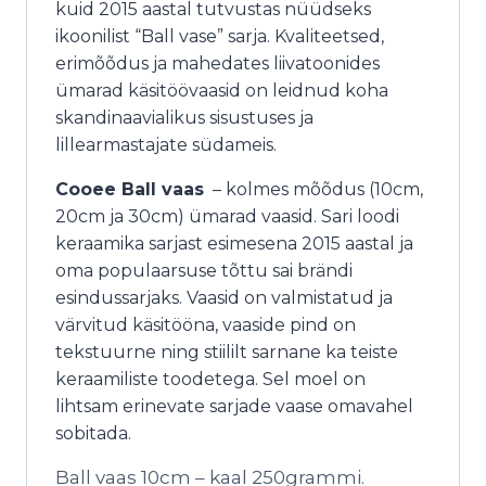
kuid 2015 aastal tutvustas nüüdseks
ikoonilist “Ball vase” sarja. Kvaliteetsed,
erimõõdus ja mahedates liivatoonides
ümarad käsitöövaasid on leidnud koha
skandinaavialikus sisustuses ja
lillearmastajate südameis.
Cooee Ball vaas
– kolmes mõõdus (10cm,
20cm ja 30cm) ümarad vaasid. Sari loodi
keraamika sarjast esimesena 2015 aastal ja
oma populaarsuse tõttu sai brändi
esindussarjaks. Vaasid on valmistatud ja
värvitud käsitööna, vaaside pind on
tekstuurne ning stiililt sarnane ka teiste
keraamiliste toodetega. Sel moel on
lihtsam erinevate sarjade vaase omavahel
sobitada.
Ball vaas 10cm – kaal 250grammi.