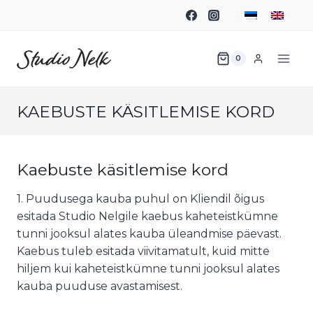
0
KAEBUSTE KÄSITLEMISE KORD
Kaebuste käsitlemise kord
1. Puudusega kauba puhul on Kliendil õigus
esitada Studio Nelgile kaebus kaheteistkümne
tunni jooksul alates kauba üleandmise päevast.
Kaebus tuleb esitada viivitamatult, kuid mitte
hiljem kui kaheteistkümne tunni jooksul alates
kauba puuduse avastamisest.