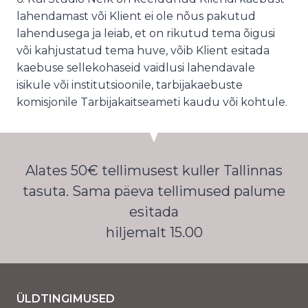
lahendamast või Klient ei ole nõus pakutud
lahendusega ja leiab, et on rikutud tema õigusi
või kahjustatud tema huve, võib Klient esitada
kaebuse sellekohaseid vaidlusi lahendavale
isikule või institutsioonile, tarbijakaebuste
komisjonile Tarbijakaitseameti kaudu või kohtule.
Alates 50€ tellimusest kuller Tallinnas
tasuta. Sama päeva tellimused palume
esitada
hiljemalt 15.00
ÜLDTINGIMUSED