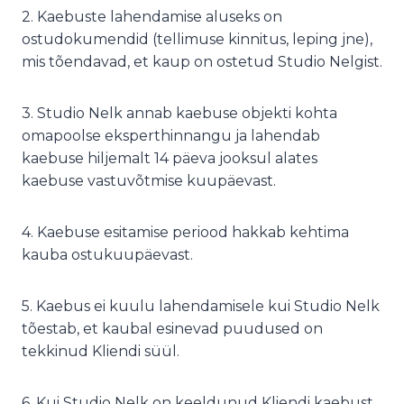
2. Kaebuste lahendamise aluseks on
ostudokumendid (tellimuse kinnitus, leping jne),
mis tõendavad, et kaup on ostetud Studio Nelgist.
3. Studio Nelk annab kaebuse objekti kohta
omapoolse eksperthinnangu ja lahendab
kaebuse hiljemalt 14 päeva jooksul alates
kaebuse vastuvõtmise kuupäevast.
4. Kaebuse esitamise periood hakkab kehtima
kauba ostukuupäevast.
5. Kaebus ei kuulu lahendamisele kui Studio Nelk
tõestab, et kaubal esinevad puudused on
tekkinud Kliendi süül.
6. Kui Studio Nelk on keeldunud Kliendi kaebust