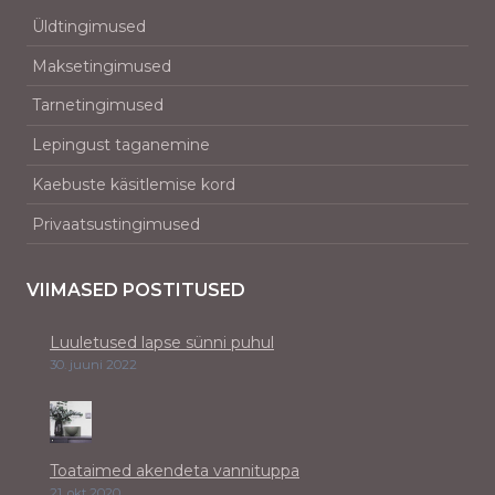
Üldtingimused
Maksetingimused
Tarnetingimused
Lepingust taganemine
Kaebuste käsitlemise kord
Privaatsustingimused
VIIMASED POSTITUSED
Luuletused lapse sünni puhul
30. juuni 2022
Toataimed akendeta vannituppa
21. okt 2020