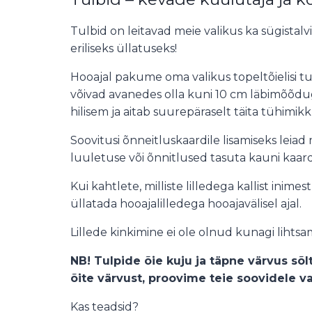
Tulbid on leitavad meie valikus ka sügistalvi
eriliseks üllatuseks!
Hooajal pakume oma valikus topeltõielisi tul
võivad avanedes olla kuni 10 cm läbimõõdug
hilisem ja aitab suurepäraselt täita tühimik
Soovitusi õnneitluskaardile lisamiseks leiad
luuletuse või õnnitlused tasuta kauni kaardi
Kui kahtlete, milliste lilledega kallist inime
üllatada hooajalilledega hooajavälisel ajal.
Lillede kinkimine ei ole olnud kunagi lihtsa
NB! Tulpide õie kuju ja täpne värvus sõlt
õite värvust, proovime teie soovidele va
Kas teadsid?