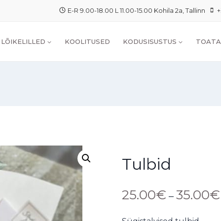
E-R 9.00-18.00 L 11.00-15.00 Kohila 2a, Tallinn
+
LÕIKELILLED
KOOLITUSED
KODUSISUSTUS
TOATA
Tulbid
25.00
€
35.00
€
–