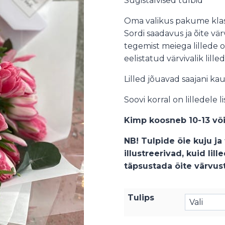
Sügistalvised tulbid
Oma valikus pakume klassi
Sordi saadavus ja õite v
tegemist meiega lillede 
eelistatud värvivalik lill
Lilled jõuavad saajani kaun
Soovi korral on lilledele 
Kimp koosneb 10-13 või 1
NB! Tulpide õie kuju ja
illustreerivad, kuid lill
täpsustada õite värvust
Tulips