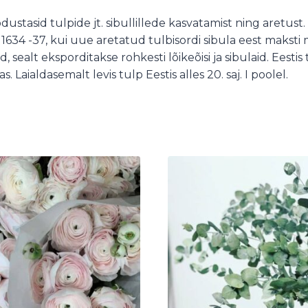
odustasid tulpide jt. sibullillede kasvatamist ning aretus
 1634 -37, kui uue aretatud tulbisordi sibula eest maksti 
 sealt eksporditakse rohkesti lõikeõisi ja sibulaid. Eestis 
 Laialdasemalt levis tulp Eestis alles 20. saj. I poolel.