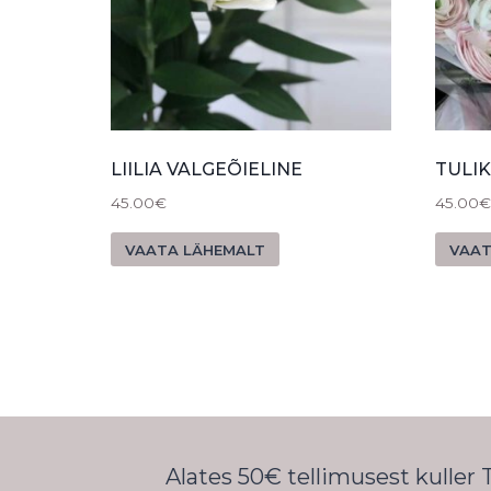
LIILIA VALGEÕIELINE
TULI
45.00
€
45.00
€
VAATA LÄHEMALT
VAAT
Alates 50€ tellimusest kuller