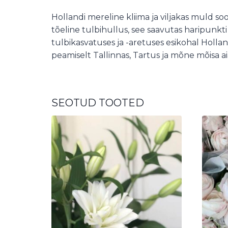
Hollandi mereline kliima ja viljakas muld so
tõeline tulbihullus, see saavutas haripunkti
tulbikasvatuses ja -aretuses esikohal Holland,
peamiselt Tallinnas, Tartus ja mõne mõisa aias.
SEOTUD TOOTED