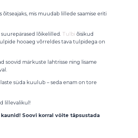
s õitseajaks, mis muudab lillede saamise eriti
t suurepärased lõikelilled.
Tulbi
õisikud
tulpide hooaeg võrreldes tava tulpidega on
d soovid märkuste lahtrisse ning lisame
al.
 eestlaste süda kuulub – seda enam on tore
lillevalikul!
ti kaunid! Soovi korral võite täpsustada