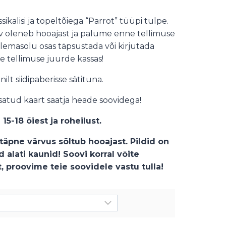
kalisi ja topeltõiega “Parrot” tüüpi tulpe.
ärv oleneb hooajast ja palume enne tellimuse
olemasolu osas täpsustada või kirjutada
ede tellimuse juurde kassas!
ilt siidipaberisse sätituna.
lisatud kaart saatja heade soovidega!
5-18 õiest ja roheilust.
 täpne värvus sõltub hooajast. Pildid on
ed alati kaunid! Soovi korral võite
, proovime teie soovidele vastu tulla!