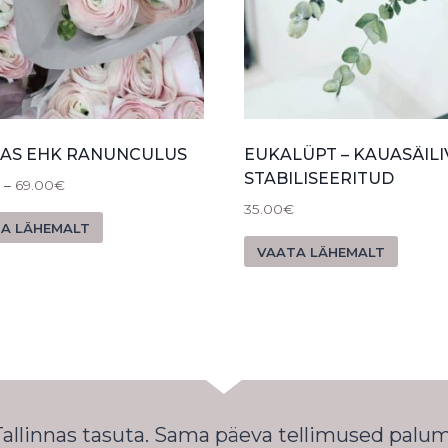
KAS EHK RANUNCULUS
EUKALÜPT – KAUASÄILI
STABILISEERITUD
–
69.00
€
35.00
€
A LÄHEMALT
VAATA LÄHEMALT
 Tallinnas tasuta. Sama päeva tellimused palu