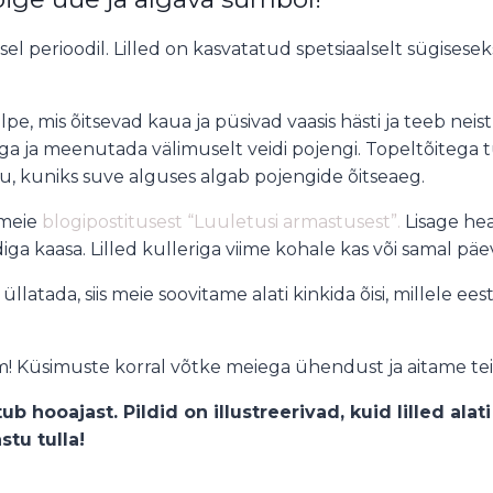
sel perioodil. Lilled on kasvatatud spetsiaalselt sügisesek
pe, mis õitsevad kaua ja püsivad vaasis hästi ja teeb neis
a ja meenutada välimuselt veidi pojengi. Topeltõitega 
ku, kuniks suve alguses algab pojengide õitseaeg.
 meie
blogipostitusest “Luuletusi armastusest”.
Lisage hea
ga kaasa. Lilled kulleriga viime kohale kas või samal päev
st üllatada, siis meie soovitame alati kinkida õisi, millele
m! Küsimuste korral võtke meiega ühendust ja aitame teid 
ub hooajast. Pildid on illustreerivad, kuid lilled ala
stu tulla!