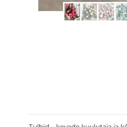
Tulbid – kevade kuulutaja ja k