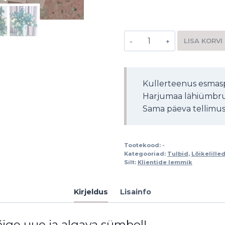
LISA KORVI
Alternative:
Kullerteenus esmasp
Harjumaa lähiümbru
Sama päeva tellimuse
Tootekood:
-
Kategooriad:
Tulbid
,
Lõikelille
Silt:
Klientide lemmik
Kirjeldus
Lisainfo
õige uue ja algava sümbol!