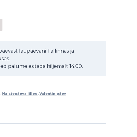
äevast laupäevani Tallinnas ja
ses.
d palume esitada hiljemalt 14.00.
d
,
Naistepäeva lilled
,
Valentinipäev