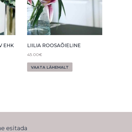
V EHK
LIILIA ROOSAÕIELINE
45.00
€
VAATA LÄHEMALT
me esitada