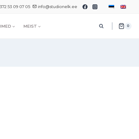
372 53 09 07 05
info@studionelk.ee
IMED
MEIST
0