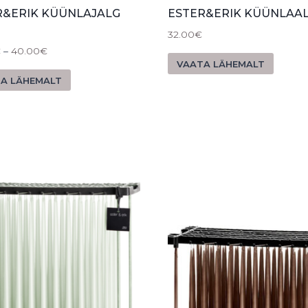
R&ERIK KÜÜNLAJALG
ESTER&ERIK KÜÜNLAA
32.00
€
€
–
40.00
€
VAATA LÄHEMALT
A LÄHEMALT