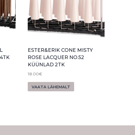
L
ESTER&ERIK CONE MISTY
4TK
ROSE LACQUER NO.52
KÜÜNLAD 2TK
18.00
€
VAATA LÄHEMALT