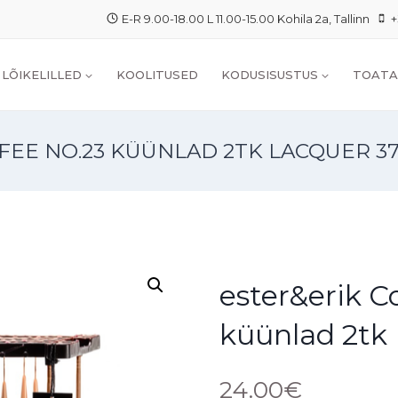
E-R 9.00-18.00 L 11.00-15.00 Kohila 2a, Tallinn
+
LÕIKELILLED
KOOLITUSED
KODUSISUSTUS
TOATA
FEE NO.23 KÜÜNLAD 2TK LACQUER 3
ester&erik C
küünlad 2tk
24.00
€