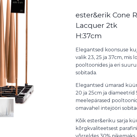
ester&erik Cone 
Lacquer 2tk
H:37cm
Elegantsed koonsuse kuju
valik 23, 25 ja 37cm, mis
pooltoonides ja eri suur
sobitada.
Elegantsed ümarad küünlad
20 ja 25cm ja diameetrid 5
meelepärased pooltoonide
omavahel intejööri sobita
Kõik ester&eriku sarja k
kõrgkvaliteetsest parafi
võrreldes 30% pikemaks 