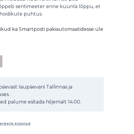
lõppeb sentimeeter enne küünla lõppu, et
hoidikute puhtus.
ikud ka Smartposti pakiautomaatidesse üle
Alternative:
äevast laupäevani Tallinnas ja
ses.
d palume esitada hiljemalt 14.00.
er&erik küünlad