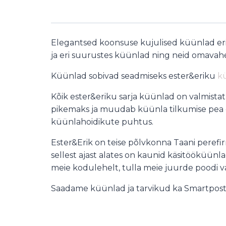
Elegantsed koonsuse kujulised küünlad eri 
ja eri suurustes küünlad ning neid omavahel
Küünlad sobivad seadmiseks ester&eriku
k
Kõik ester&eriku sarja küünlad on valmista
pikemaks ja muudab küünla tilkumise pea 
küünlahoidikute puhtus.
Ester&Erik on teise põlvkonna Taani perefir
sellest ajast alates on kaunid käsitööküün
meie kodulehelt, tulla meie juurde poodi v
Saadame küünlad ja tarvikud ka Smartposti