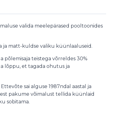
võimaluse valida meelepärased pooltoonides
a ja matt-kuldse valiku küünlaaluseid.
a põlemisaja teistega võrreldes 30%
 lõppu, et tagada ohutus ja
Ettevõte sai alguse 1987ndal aastal ja
sest pakume võimalust tellida küünlaid
ku sobitama.