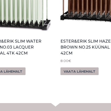
R&ERIK SLIM WATER
ESTER&ERIK SLIM HAZE
 NO.03 LACQUER
BROWN NO.25 KÜÜNAL 
AL 4TK 42CM
42CM
8.00
€
A LÄHEMALT
VAATA LÄHEMALT