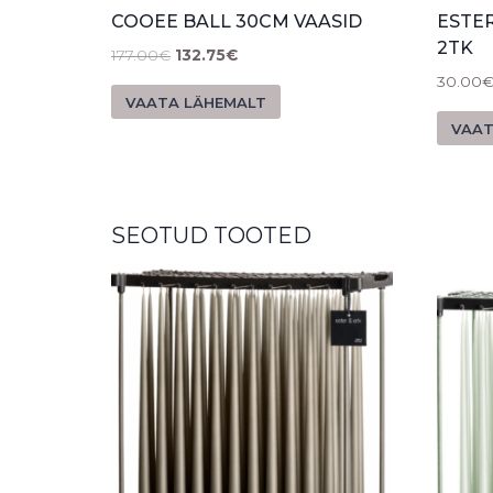
COOEE BALL 30CM VAASID
ESTE
2TK
177.00
€
132.75
€
30.00
VAATA LÄHEMALT
VAAT
SEOTUD TOOTED