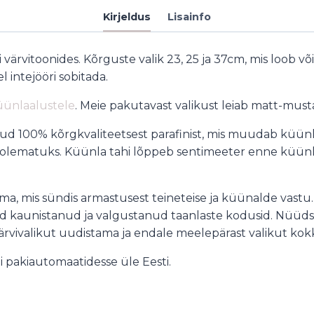
Kirjeldus
Lisainfo
värvitoonides. Kõrguste valik 23, 25 ja 37cm, mis loob 
 intejööri sobitada.
üünlaalustele
. Meie pakutavast valikust leiab matt-must
tud 100% kõrgkvaliteetsest parafinist, mis muudab küünl
olematuks. Küünla tahi lõppeb sentimeeter enne küünla
ma, mis sündis armastusest teineteise ja küünalde vastu. 
lad kaunistanud ja valgustanud taanlaste kodusid. Nüüd
ärvivalikut uudistama ja endale meelepärast valikut kok
 pakiautomaatidesse üle Eesti.