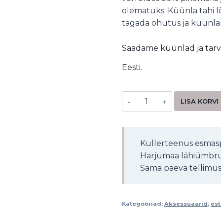
olematuks. Küünla tahi 
tagada ohutus ja küünla
Saadame küünlad ja tarv
Eesti.
LISA KORVI
Kullerteenus esmasp
Harjumaa lähiümbru
Sama päeva tellimuse
Kategooriad:
Aksessuaarid
,
est