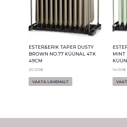
ESTER&ERIK TAPER DUSTY
ESTE
BROWN NO.77 KÜÜNAL 4TK
MINT
49CM
KÜÜN
20.00
€
14.00
€
VAATA LÄHEMALT
VAAT