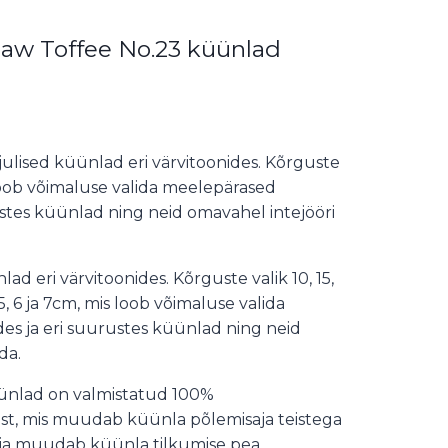
Raw Toffee No.23 küünlad
lised küünlad eri värvitoonides. Kõrguste
 loob võimaluse valida meelepärased
ustes küünlad ning neid omavahel intejööri
 eri värvitoonides. Kõrguste valik 10, 15,
, 6 ja 7cm, mis loob võimaluse valida
s ja eri suurustes küünlad ning neid
da.
üünlad on valmistatud 100%
nist, mis muudab küünla põlemisaja teistega
ja muudab küünla tilkumise pea