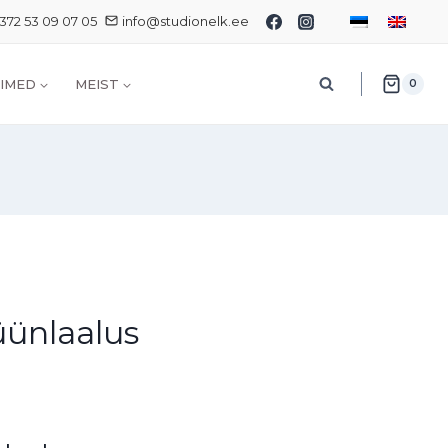
372 53 09 07 05
info@studionelk.ee
IMED
MEIST
0
üünlaalus