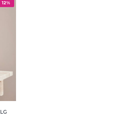
- 12%
ALG