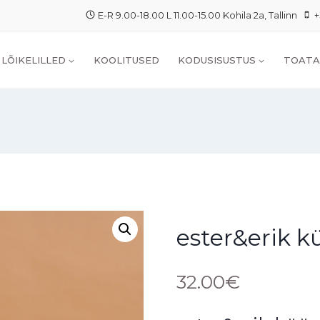
E-R 9.00-18.00 L 11.00-15.00 Kohila 2a, Tallinn
+
LÕIKELILLED
KOOLITUSED
KODUSISUSTUS
TOATA
ester&erik k
32.00
€