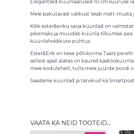
Elegantsed küünlaalused 10 cm suuruse läb
Meie pakutavast valikust leiab matt-musta 
Kõik ester&eriku sarja küünlad on valmista
pikemaks ja muudab küünla tilkumise pea 
küünlahoidikute puhtus.
Ester&Erik on teise põlvkonna Taani perefir
sellest ajast alates on kaunid käsitööküün
meie kodulehelt, tulla meie juurde poodi v
Saadame küünlad ja tarvikud ka Smartposti
VAATA KA NEID TOOTEID…