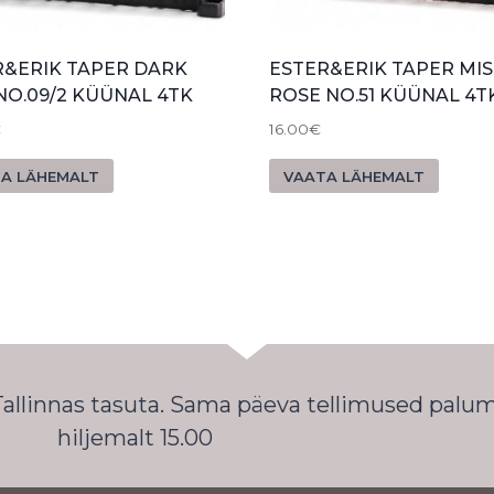
R&ERIK TAPER DARK
ESTER&ERIK TAPER MIS
NO.09/2 KÜÜNAL 4TK
ROSE NO.51 KÜÜNAL 4T
€
16.00
€
A LÄHEMALT
VAATA LÄHEMALT
 Tallinnas tasuta. Sama päeva tellimused palu
hiljemalt 15.00