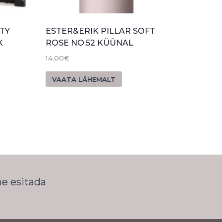
TY
ESTER&ERIK PILLAR SOFT
K
ROSE NO.52 KÜÜNAL
14.00
€
VAATA LÄHEMALT
me esitada