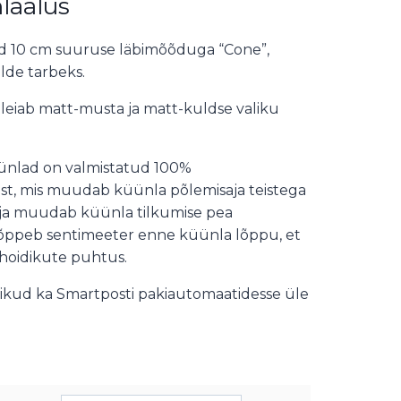
laalus
d 10 cm suuruse läbimõõduga “Cone”,
alde tarbeks.
 leiab matt-musta ja matt-kuldse valiku
üünlad on valmistatud 100%
nist, mis muudab küünla põlemisaja teistega
ja muudab küünla tilkumise pea
lõppeb sentimeeter enne küünla lõppu, et
hoidikute puhtus.
ikud ka Smartposti pakiautomaatidesse üle