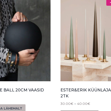
E BALL 20CM VAASID
ESTER&ERIK KÜÜNLAJ
2TK
30.00
€
–
40.00
€
A LÄHEMALT