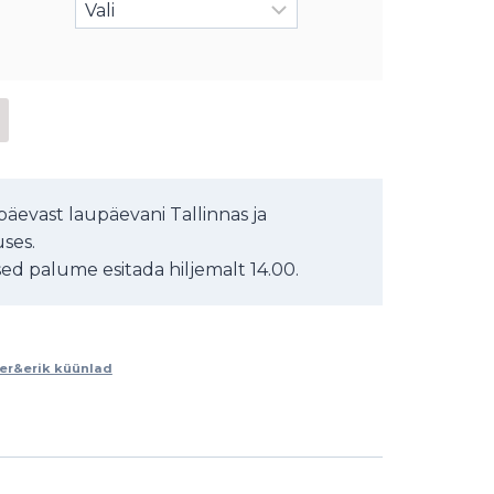
äevast laupäevani Tallinnas ja
ses.
d palume esitada hiljemalt 14.00.
er&erik küünlad