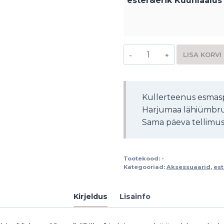
ester&erik Küünlaalus
LISA KORVI
Alternative:
Kullerteenus esmasp
Harjumaa lähiümbru
Sama päeva tellimuse
Tootekood:
-
Kategooriad:
Aksessuaarid
,
est
Kirjeldus
Lisainfo