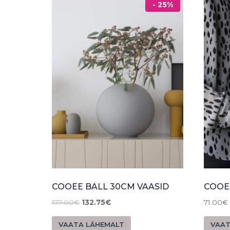
- 25%
COOEE BALL 30CM VAASID
COOE
177.00
€
132.75
€
71.00
€
VAATA LÄHEMALT
VAAT