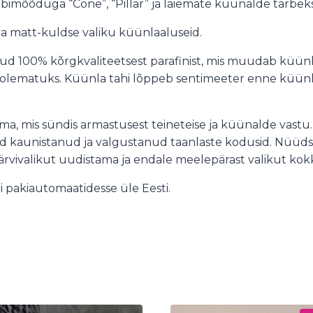
imõõduga “Cone”, “Pillar” ja laiemate küünalde tarbeks
ja matt-kuldse valiku küünlaaluseid.
tud 100% kõrgkvaliteetsest parafinist, mis muudab küünl
olematuks. Küünla tahi lõppeb sentimeeter enne küünla
ma, mis sündis armastusest teineteise ja küünalde vastu. 
lad kaunistanud ja valgustanud taanlaste kodusid. Nüüd
ärvivalikut uudistama ja endale meelepärast valikut kok
 pakiautomaatidesse üle Eesti.