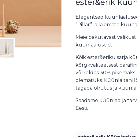
ester&erik küün
Elegantsed küünlaaluse
“Pillar” ja laiemate küün
Meie pakutavast valikust
küünlaaluseid.
Kõik ester&eriku sarja k
kõrgkvaliteetsest parafi
võrreldes 30% pikemaks 
olematuks. Küünla tahi 
tagada ohutus ja küünla
Saadame küünlad ja tarv
Eesti.