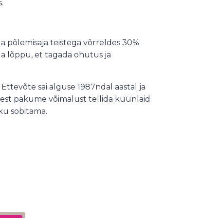
.
a põlemisaja teistega võrreldes 30%
 lõppu, et tagada ohutus ja
Ettevõte sai alguse 1987ndal aastal ja
sest pakume võimalust tellida küünlaid
ku sobitama.