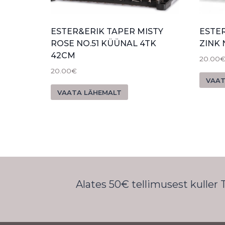
ESTER&ERIK TAPER MISTY
ESTE
ROSE NO.51 KÜÜNAL 4TK
ZINK 
42CM
20.00
20.00
€
VAAT
VAATA LÄHEMALT
Alates 50€ tellimusest kuller