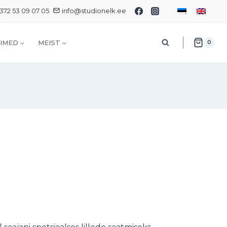
372 53 09 07 05
info@studionelk.ee
IMED
MEIST
0