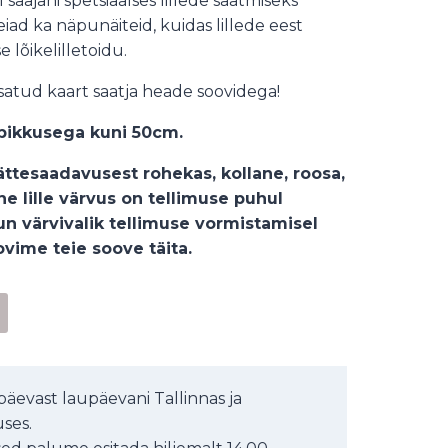
 saajani spetsiaalses lillede saatmiseks
eiad ka näpunäiteid, kuidas lillede eest
e lõikelilletoidu.
lisatud kaart saatja heade soovidega!
, pikkusega kuni 50cm.
kättesaadavusest
rohekas, kollane, roosa,
e lille värvus on tellimuse puhul
un värvivalik tellimuse vormistamisel
oovime teie soove täita.
Alternative:
äevast laupäevani Tallinnas ja
ses.