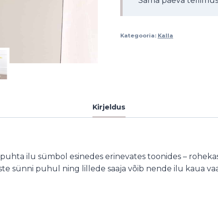
Sama päeva tellimuse
Kategooria:
Kalla
Kirjeldus
a puhta ilu sümbol esinedes erinevates toonides – rohekas, k
ste sünni puhul ning lillede saaja võib nende ilu kaua vaa