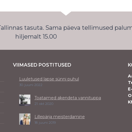
 Tallinnas tasuta. Sama päeva tellimused palu
hiljemalt 15.00
VIIMASED POSTITUSED
K
A
Luuletused lapse sünni puhul
T
30. juuni 2022
E
O
Toataimed akendeta vannituppa
K
21. okt 2020
Lillepärja meisterdamine
18. juuni 2019