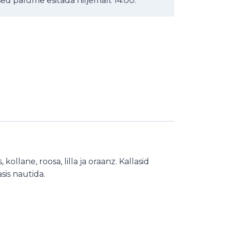
d palume esitada hiljemalt 14.00.
ollane, roosa, lilla ja oraanz. Kallasid
sis nautida.