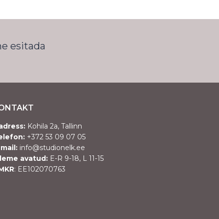
me esitada
ONTAKT
adress:
Kohila 2a, Tallinn
elefon:
+372 53 09 07 05
-mail:
info@studionelk.ee
leme avatud:
E-R 9-18, L 11-15
MKR
: EE102070763