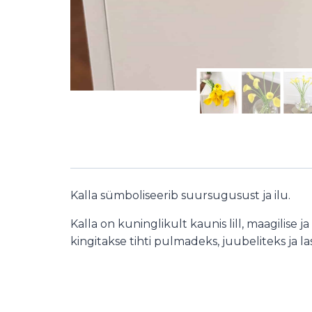
Kalla sümboliseerib suursugusust ja ilu.
Kalla on kuninglikult kaunis lill, maagilise j
kingitakse tihti pulmadeks, juubeliteks ja la