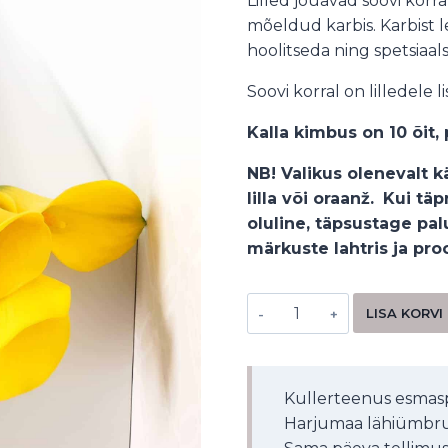
Lilled jõuavad soovi korral
mõeldud karbis. Karbist l
hoolitseda ning spetsiaals
Soovi korral on lilledele 
Kalla kimbus on 10 õit
NB! Valikus olenevalt 
lilla või oraanž.
Kui täpn
oluline, täpsustage pal
märkuste lahtris ja pr
LISA KORVI
Kullerteenus esmasp
Harjumaa lähiümbru