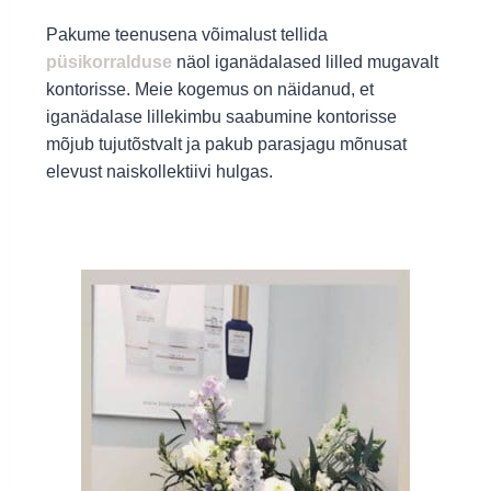
Pakume teenusena võimalust tellida
püsikorralduse
näol iganädalased lilled mugavalt
kontorisse.
Meie kogemus on näidanud, et
iganädalase lillekimbu saabumine kontorisse
mõjub tujutõstvalt ja pakub parasjagu mõnusat
elevust naiskollektiivi hulgas.