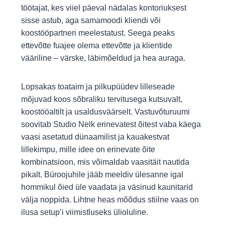
töötajat, kes viiel päeval nädalas kontoriuksest
sisse astub, aga samamoodi kliendi või
koostööpartneri meelestatust. Seega peaks
ettevõtte fuajee olema ettevõtte ja klientide
vääriline – värske, läbimõeldud ja hea auraga.
Lopsakas toataim ja pilkupüüdev lilleseade
mõjuvad koos sõbraliku tervitusega kutsuvalt,
koostööaltilt ja usaldusväärselt. Vastuvõturuumi
soovitab Studio Nelk erinevatest õitest vaba käega
vaasi asetatud dünaamilist ja kauakestvat
lillekimpu, mille idee on erinevate õite
kombinatsioon, mis võimaldab vaasitäit nautida
pikalt. Büroojuhile jääb meeldiv ülesanne igal
hommikul õied üle vaadata ja väsinud kaunitarid
välja noppida. Lihtne heas mõõdus stiilne vaas on
ilusa setup’i viimistluseks ülioluline.