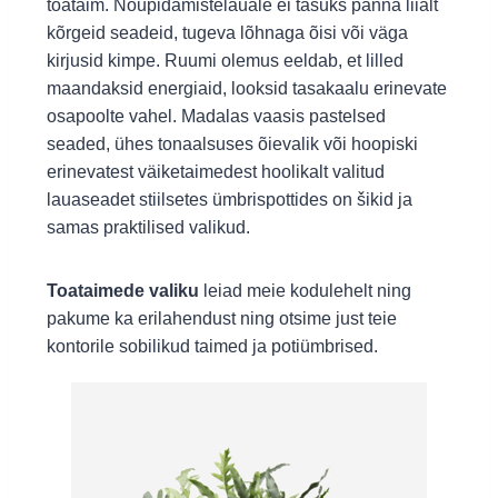
toataim. Nõupidamistelauale ei tasuks panna liialt
kõrgeid seadeid, tugeva lõhnaga õisi või väga
kirjusid kimpe. Ruumi olemus eeldab, et lilled
maandaksid energiaid, looksid tasakaalu erinevate
osapoolte vahel. Madalas vaasis pastelsed
seaded, ühes tonaalsuses õievalik või hoopiski
erinevatest väiketaimedest hoolikalt valitud
lauaseadet stiilsetes ümbrispottides on šikid ja
samas praktilised valikud.
Toataimede valiku
leiad meie kodulehelt ning
pakume ka erilahendust ning otsime just teie
kontorile sobilikud taimed ja potiümbrised.