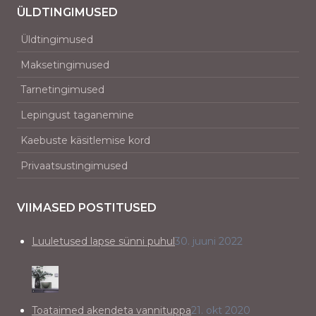
ÜLDTINGIMUSED
Üldtingimused
Maksetingimused
Tarnetingimused
Lepingust taganemine
Kaebuste käsitlemise kord
Privaatsustingimused
VIIMASED POSTITUSED
Luuletused lapse sünni puhul
30. juuni 2022
Toataimed akendeta vannituppa
21. okt 2020