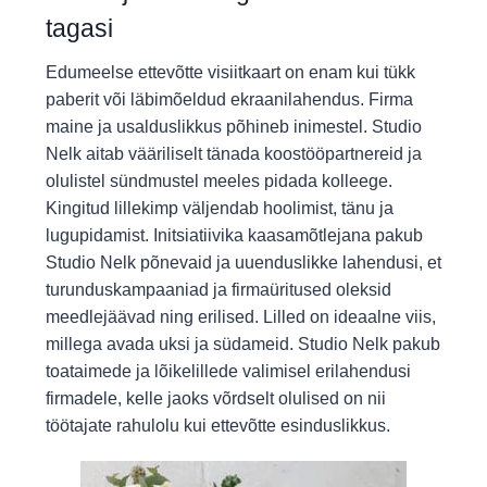
tagasi
Edumeelse ettevõtte visiitkaart on enam kui tükk
paberit või läbimõeldud ekraanilahendus. Firma
maine ja usalduslikkus põhineb inimestel. Studio
Nelk aitab vääriliselt tänada koostööpartnereid ja
olulistel sündmustel meeles pidada kolleege.
Kingitud lillekimp väljendab hoolimist, tänu ja
lugupidamist. Initsiatiivika kaasamõtlejana pakub
Studio Nelk põnevaid ja uuenduslikke lahendusi, et
turunduskampaaniad ja firmaüritused oleksid
meedlejäävad ning erilised. Lilled on ideaalne viis,
millega avada uksi ja südameid. Studio Nelk pakub
toataimede ja lõikelillede valimisel erilahendusi
firmadele, kelle jaoks võrdselt olulised on nii
töötajate rahulolu kui ettevõtte esinduslikkus.