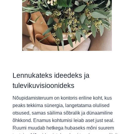
Lennukateks ideedeks ja
tulevikuvisioonideks
Nõupidamisteruum on kontoris eriline koht, kus
peaks tekkima sünergia, langetatama olulised
otsused, samas säilima sõbralik ja dünaamiline
õhkkond. Enamus kohtumisi leiab aset just seal.
Ruumi muudab hetkega hubaseks mõni suurem