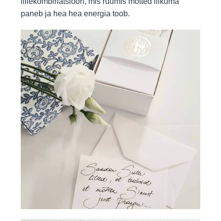
lillekombinatsioon, mis ruumis mõtted liikuma
paneb ja hea hea energia toob.