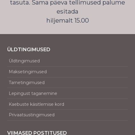
tasuta. Sama päeva tellimused palume
esitada
hiljemalt 15.00
ÜLDTINGIMUSED
Üldtingimused
Maksetingimused
Tarnetingimused
Lepingust taganemine
Kaebuste käsitlemise kord
Privaatsustingimused
VIIMASED POSTITUSED