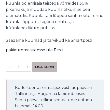
küünla põlemisaja teistega võrreldes 30%
pikemaks ja muudab küünla tilkumise pea
olematuks. Küünla tahi lõppeb sentimeeter enne
küünla lõppu, et tagada ohutus ja
küünlahoidikute puhtus.
Saadame küünlad ja tarvikud ka Smartposti
pakiautomaatidesse üle Eesti.
Alternative:
LISA KORVI
Kullerteenus esmaspäevast laupäevani
Tallinnas ja Harjumaa lähiümbruses.
Sama päeva tellimused palume esitada
hiljemalt 14.00.