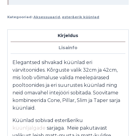
Kategooriad:
Aksessuaarid
,
ester&erik küünlad
Kirjeldus
Lisainfo
Elegantsed sihvakad küünlad eri
värvitoonides. Kõrguste valik 32cm ja 42cm,
mis loob võimaluse valida meelepärased
pooltoonides ja eri suurustes küünlad ning
neid omavahel intejööri sobitada. Soovitame
kombineerida Cone, Pillar, Slim ja Taper sarja
küünlaid.
Küünlad sobivad ester&eriku
küünljalgade
sarjaga. Meie pakutavast
valikust leiab matt-musta ja matt-kuldse