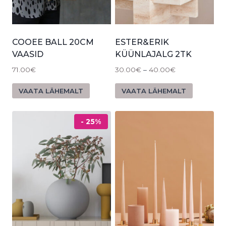
COOEE BALL 20CM
ESTER&ERIK
VAASID
KÜÜNLAJALG 2TK
71.00
€
30.00
€
–
40.00
€
VAATA LÄHEMALT
VAATA LÄHEMALT
- 25%