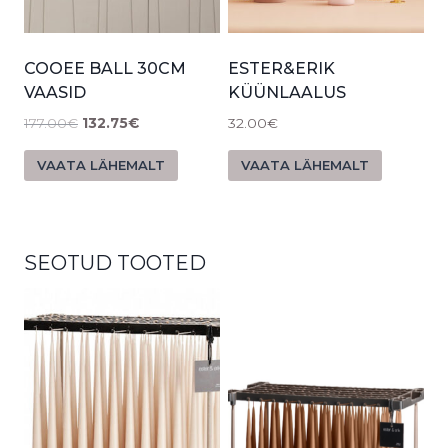
COOEE BALL 30CM
ESTER&ERIK
VAASID
KÜÜNLAALUS
177.00
€
132.75
€
32.00
€
VAATA LÄHEMALT
VAATA LÄHEMALT
SEOTUD TOOTED