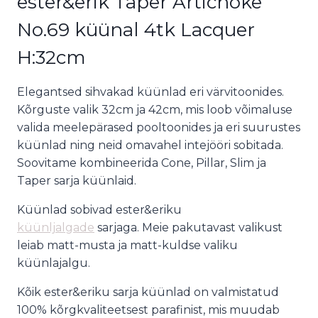
ester&erik Taper Artichoke
No.69 küünal 4tk Lacquer
H:32cm
Elegantsed sihvakad küünlad eri värvitoonides.
Kõrguste valik 32cm ja 42cm, mis loob võimaluse
valida meelepärased pooltoonides ja eri suurustes
küünlad ning neid omavahel intejööri sobitada.
Soovitame kombineerida Cone, Pillar, Slim ja
Taper sarja küünlaid.
Küünlad sobivad ester&eriku
küünljalgade
sarjaga. Meie pakutavast valikust
leiab matt-musta ja matt-kuldse valiku
küünlajalgu.
Kõik ester&eriku sarja küünlad on valmistatud
100% kõrgkvaliteetsest parafinist, mis muudab