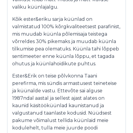
valiku küünlajalgu.
Kõik ester&eriku sarja küünlad on
valmistatud 100% kõrgkvaliteetsest parafinist,
mis muudab küünla põlemisaja teistega
võrreldes 30% pikemaks ja muudab küünla
tilkumise pea olematuks. Küünla tahi lõppeb
sentimeeter enne küünla lõppu, et tagada
ohutus ja küünlahoidikute puhtus.
Ester&Erik on teise põlvkonna Taani
perefirma, mis sündis armastusest teineteise
ja küünalde vastu. Ettevõte sai alguse
1987ndal aastal ja sellest ajast alates on
kaunid käsitööküünlad kaunistanud ja
valgustanud taanlaste kodusid. Nüüdsest
pakume võimalust tellida küünlaid meie
kodulehelt, tulla meie juurde poodi