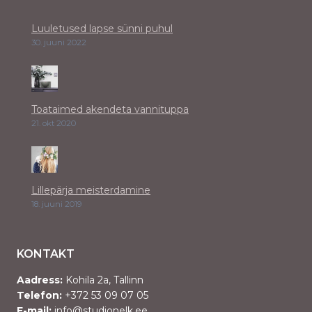
Luuletused lapse sünni puhul
30. juuni 2022
Toataimed akendeta vannituppa
21. okt 2020
Lillepärja meisterdamine
18. juuni 2019
KONTAKT
Aadress:
Kohila 2a, Tallinn
Telefon:
+372 53 09 07 05
E-mail:
info@studionelk.ee