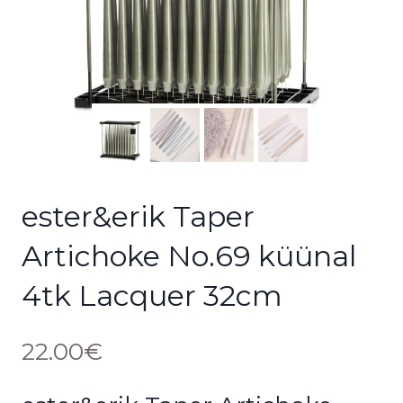
ester&erik Taper
Artichoke No.69 küünal
4tk Lacquer 32cm
22.00
€