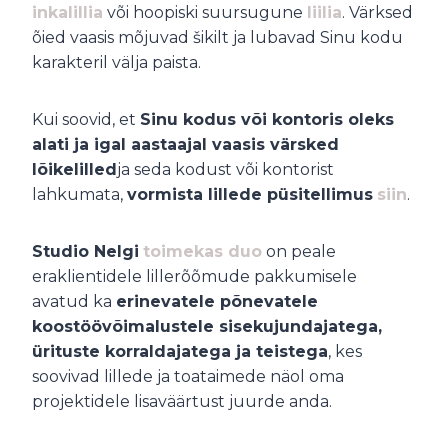
inkalillia
või hoopiski suursugune
liilia
. Värksed
õied vaasis mõjuvad šikilt ja lubavad Sinu kodu
karakteril välja paista.
Kui soovid, et
Sinu kodus või kontoris oleks
alati ja igal aastaajal vaasis värsked
lõikelilled
ja seda kodust või kontorist
lahkumata,
vormista lillede püsitellimus
siin
.
Studio Nelgi
toimekas duo
on peale
eraklientidele lillerõõmude pakkumisele
avatud ka
erinevatele põnevatele
koostöövõimalustele sisekujundajatega,
ürituste korraldajatega ja teistega
, kes
soovivad lillede ja toataimede näol oma
projektidele lisaväärtust juurde anda.