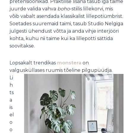
pretensioonikad. Praktilise lisana tasub iga taime
juurde valida vahva
boho
-stiilis lillekorvi, mis
võib vabalt asendada klassikalist lillepotiümbrist.
Soetades suuremaid taimi, tasub Studio Nelgiga
julgesti ühendust võtta ja anda vihje interjööri
kohta, kuhu nii taime kui ka lillepotti sättida
soovitakse.
Lopsakalt trendikas
monstera
on
valgusküllases
ruumis tõeline pilgupüüdja.
Li
h
ts
a
is
el
o
o