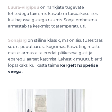
Lüüra-viigipuu
on nahkjate tugevate
lehtedega taim, mis kasvab nii täispäikeselises
kui hajusvalgusega ruumis. Soojalembesena
armastab ta keskmist toatemperatuuri.
Sõnajalg
on stiiline klassik, mis on sisutuses taas
suurt populaarust kogumas. Kasvutingimuste
osas ei armasta ta eredat päikesevalgust ja
ebaregulaarset kastmist. Lehestik muutub eriti
lopsakaks, kui kasta taime
kergelt happelise
veega.