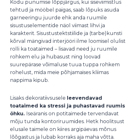
Kodu punumise lõppjärgus, kui siseviimistlus
tehtud ja mööbel paigas, saab lõpuks asuda
garneeringu juurde ehk anda ruumile
sisustuselementide näol viimast lihvi ja
karakterit. Sisustustektstiilide ja (tarbe)kunsti
kõrval mängivad interjööri ilme loomisel olulist
rolli ka toataimed – lisavad need ju ruumile
rohkem elu ja hubasust ning loovad
suurepärase võimaluse tuua tuppa rohkem
rohelust, mida meie põhjamaises kliimas
nappima kipub.
Lisaks dekoratiivsusele
leevendavad
toataimed ka stressi ja puhastavad ruumis
õhku.
Iseäranis on potitaimede tervendavat
mõju tunda kontoriruumides. Hetk hoolitsust
elusale taimele on kiires argipäevas mõnus
lõõgastus ja lubab korraks aja maha võtta.