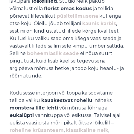
isikupära
lõikelilled
. Studio Nelk pakub
võimalust olla
florist omas kodus
ja tellida
põnevat lillevalikut
püsitellimusena
kulleriga
otse koju. Õieilu jõuab tellijani
kaunis karbis
,
sest nii on kindlustatud lillede kõrge kvaliteet.
Küllusliku valiku saab oma käega vaasi seada ja
vastavalt lillede säilimisele kimpu ümber sättida.
Selline
boheemlaslik seade
ei nõua suurt
pingutust, kuid lisab käelise tegevusena
argipäeva mõnusa hetke ja toob koju heaolu- ja
rõõmutunde.
Kodusesse interjööri või tööpaika soovitame
tellida valiku
kauakestvat roheilu
, näiteks
monstera lille lehti
või mõnusa lõhnaga
eukalüpti
vannituppa või esikusse. Talvisel ajal
eelista vaasi pista mõni pikalt õitsev lõikelill –
roheline krüsanteem
,
klassikaline nelk
,