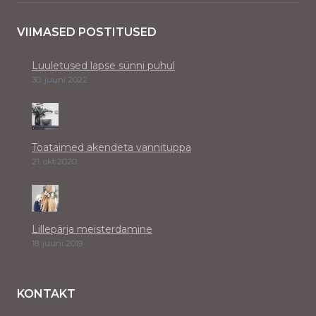
VIIMASED POSTITUSED
Luuletused lapse sünni puhul
30. juuni 2022
Toataimed akendeta vannituppa
21. okt 2020
Lillepärja meisterdamine
18. juuni 2019
KONTAKT