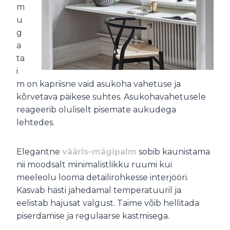
m
u
g
a
ta
i
m on kapriisne vaid asukoha vahetuse ja
kõrvetava päikese suhtes. Asukohavahetusele
reageerib oluliselt pisemate aukudega
lehtedes.
Elegantne
vääris-mägipalm
sobib kaunistama
nii moodsalt minimalistlikku ruumi kui
meeleolu looma detailirohkesse interjööri.
Kasvab hästi jahedamal temperatuuril ja
eelistab hajusat valgust. Taime võib hellitada
piserdamise ja regulaarse kastmisega.