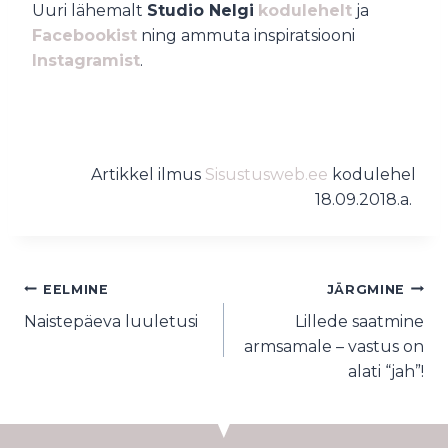
Uuri lähemalt
Studio Nelgi
kodulehelt
ja
Facebookist
ning ammuta inspiratsiooni
Instagramist
.
Artikkel ilmus
Sisustusweb.ee
kodulehel
18.09.2018.a.
EELMINE
JÄRGMINE
Naistepäeva luuletusi
Lillede saatmine
armsamale – vastus on
alati “jah”!