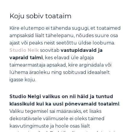
Koju sobiv toataim
Kiire elutempo ei tähenda sugugi, et toataimed
ampsaksid liialt tähelepanu, nõudes suure osa
ajast või peaks neist seetõttu üldse loobuma.
Studio Nelk
soovitab
vastupidavaid ja
vapraid taimi
, kes elavad üle algaja
taimearmastaja apsakad, kiire arginädala või
lühema äraoleku ning sobituvad ideaalselt
igasse koju.
Studio Nelgi valikus on nii häid ja tuntud
klassikuid kui ka uusi põnevamaid toataimi
.
Valiku tegemisel sai määravaks, et lisaks
dekoratiivsele välimusele ei oleks taimed
kasvutingimuste ja hoole osas liialt